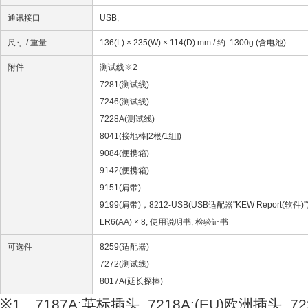
通讯接口
USB,
尺寸 / 重量
136(L) × 235(W) × 114(D) mm / 约. 1300g (含电池)
附件
测试线※2
7281(测试线)
7246(测试线)
7228A(测试线)
8041(接地棒[2根/1组])
9084(便携箱)
9142(便携箱)
9151(肩带)
9199(肩带)，
8212-USB(USB适配器"KEW Report(软件)''
LR6(AA) × 8, 使用说明书, 检验证书
可选件
8259(适配器)
7272(测试线)
8017A(延长探棒)
※1 7187A:英标插头, 7218A:(EU)欧洲插头, 722