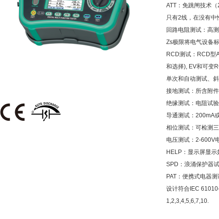
ATT：免跳闸技术（
只有2线，在没有中
回路电阻测试：高测试
Zs极限将电气设备
RCD测试：RCD型A
和选择), EV和可变R
单次和自动测试、斜
接地测试：所含附件
绝缘测试：电阻试验100
导通测试：200mA
相位测试：可检测三
电压测试：2-600
HELP：显示屏显
SPD：浪涌保护器
PAT：便携式电器
设计符合IEC 61010-1 C
1,2,3,4,5,6,7,10.