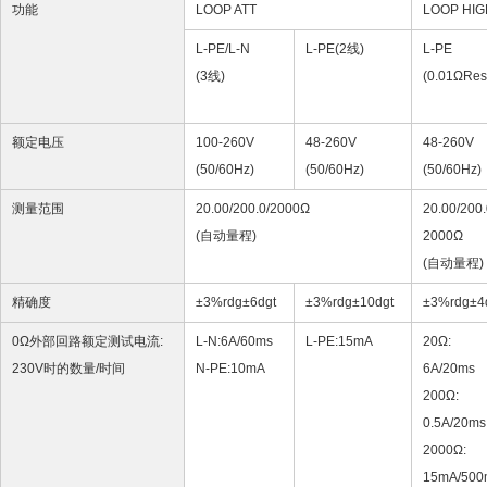
功能
LOOP ATT
LOOP HIG
L-PE/L-N
L-PE(2线)
L-PE
(3线)
(0.01ΩRes
额定电压
100-260V
48-260V
48-260V
(50/60Hz)
(50/60Hz)
(50/60Hz)
测量范围
20.00/200.0/2000Ω
20.00/200.
(
自动量程
)
2000Ω
(
自动量程
)
精确度
±3%rdg±6dgt
±3%rdg±10dgt
±3%rdg±4
0Ω外部回路额定测试电流:
L-N:6A/60ms
L-PE:15mA
20Ω:
230V时的数量/时间
N-PE:10mA
6A/20ms
200Ω:
0.5A/20ms
2000Ω:
15mA/500