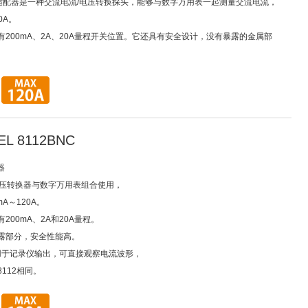
钳形适配器是一种交流电流/电压转换探头，能够与数字万用表一起测量交流电流，
0A。
有200mA、2A、20A量程开关位置。它还具有安全设计，没有暴露的金属部
L 8112BNC
器
流/电压转换器与数字万用表组合使用，
mA～120A。
200mA、2A和20A量程。
露部分，安全性能高。
适用于记录仪输出，可直接观察电流波形，
112相同。