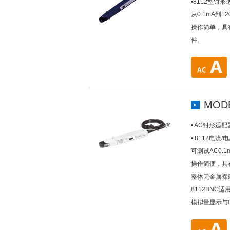
•8112型
从0.1mA到12
操作简单，具
件。
MODE
• AC钳形适配
• 8112电
可测试AC0.1
操作简便，具有
整体无金属裸
8112BNC
模拟量显示与8