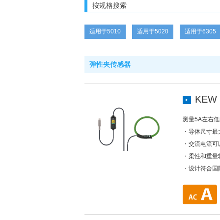
按规格搜索
适用于5010
适用于5020
适用于6305
弹性夹传感器
KEW 
测量5A左右
・导体尺寸最大
・交流电流可
・柔性和重量
・设计符合国际安全标