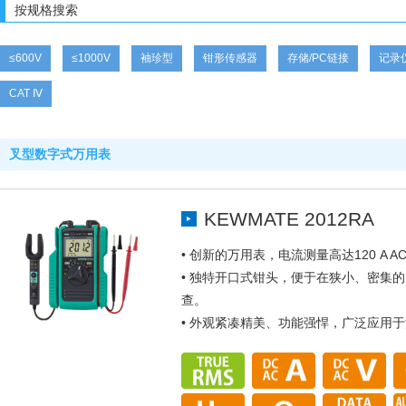
按规格搜索
≤600V
≤1000V
袖珍型
钳形传感器
存储/PC链接
记录
CAT Ⅳ
叉型数字式万用表
KEWMATE 2012RA
• 创新的万用表，电流测量高达120 A AC 
• 独特开口式钳头，便于在狭小、密集
查。
• 外观紧凑精美、功能强悍，广泛应用