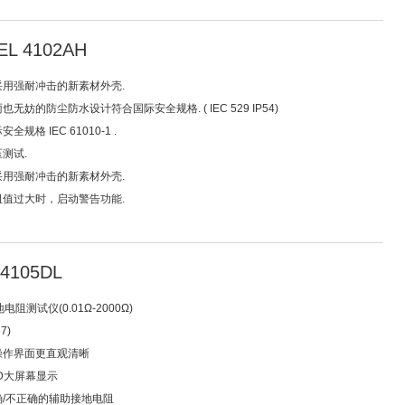
L 4102AH
采用强耐冲击的新素材外壳.
也无妨的防尘防水设计符合国际安全规格. ( IEC 529 IP54)
全规格 IEC 61010-1 .
压测试.
采用强耐冲击的新素材外壳.
阻值过大时，启动警告功能.
4105DL
电阻测试仪(0.01Ω-2000Ω)
7)
让操作界面更直观清晰
CD大屏幕显示
正确/不正确的辅助接地电阻