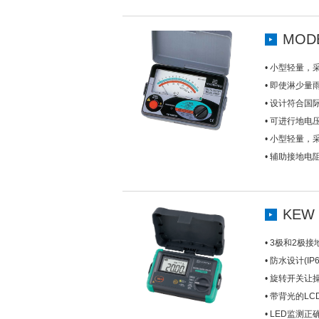
MODE
• 小型轻量，
• 即使淋少量雨
• 设计符合国际安
• 可进行地电
• 小型轻量，
• 辅助接地电
KEW 
• 3极和2极接地
• 防水设计(IP6
• 旋转开关
• 带背光的L
• LED监测