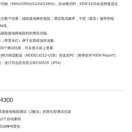
功能（94Hz/105Hz/111Hz/128Hz）.自动模式时，KEW 4106会选择最适合
可显示数个结果：辅助接地棒的电阻，测试电流频率，干扰（噪音）频率和电
k等.
高辅助接地棒电阻时的警告功能.
显示（带背光灯）便于在昏暗场所读数.
800个测试结果，可在显示屏上查看.
用USB适配器（MODEL8212-USB）传送至PC（附带软件“KEW Report").
：设计符合防水防尘IEC60529（IP54）.
4300
0是简易接地电阻测试（2极法）的简化型测试仪器
0Ω的2个自动量程.
时启动蜂鸣警告.