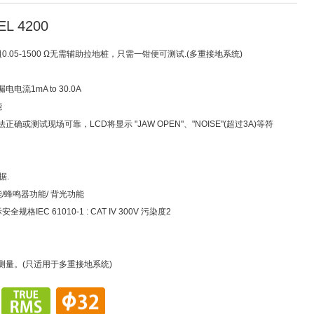
L 4200
阻0.05-1500 Ω无需辅助拉地桩，只需一钳便可测试.(多重接地系统)
电流1mA to 30.0A
能
确或测试现场可靠，LCD将显示 "JAW OPEN"、"NOISE"(超过3A)等符
据.
能/蜂鸣器功能/ 背光功能
全规格IEC 61010-1 : CAT IV 300V 污染度2
测量。(只适用于多重接地系统)