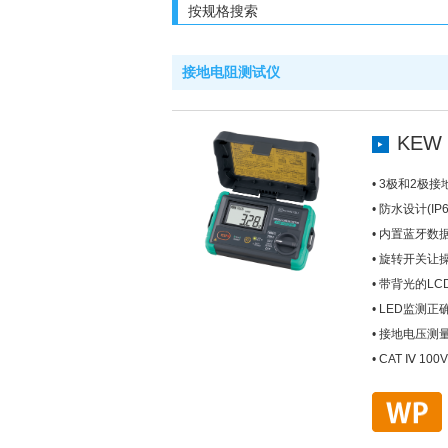
按规格搜索
接地电阻测试仪
KEW 
• 3极和2极接地
• 防水设计(IP6
• 内置蓝牙数
• 旋转开关
• 带背光的L
• LED监测
• 接地电压测量(
• CAT Ⅳ 100V