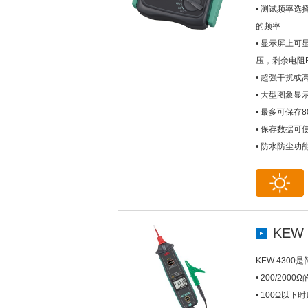
• 测试频率选择
的频率
• 显示屏上
压，剩余电阻R
• 超强干扰或
• 大型图象
• 最多可保存
• 保存数据可使
• 防水防尘功能
KEW 
KEW 430
• 200/200
• 100Ω以下