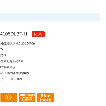
4105DLBT-H
NEW
电阻测试仪(0.01Ω-2000Ω)
7)
据传输
让操作界面更直观清晰
CD大屏幕显示
正确/不正确的辅助接地电阻
AC/DC 0-300V)