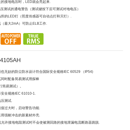
大的接地电压时，LED就会亮起来.
上的电压测试的通电警告（测试键按下后可测试对地电压）
场所的LED灯（照度传感器可自动点灯和灭灯）.
流（最大2mA）可防止ELB工作.
4105AH
也无妨的防尘防水设计符合国际安全规格IEC 60529 （IP54)
测试同时配备简易测试用探棒
行简易测试）。
全规格IEC 61010-1.
电压测试.
阻值过大时，启动警告功能.
采用强耐冲击的新素材外壳.
量电流允许接地电阻测试时不会使被测回路的接地泄漏电流断路器跳脱.