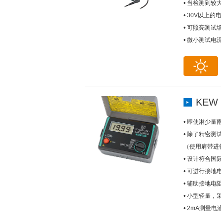
• 当检测到较
• 30V以
• 可照亮测试
• 微小测试电
KEW 
• 即使淋少量雨
• 除了精密
（使用肩带进
• 设计符合国际安
• 可进行接地
• 辅助接地电
• 小型轻量，
• 2mA测