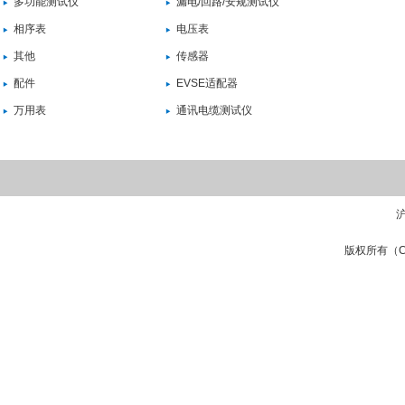
多功能测试仪
漏电/回路/安规测试仪
相序表
电压表
其他
传感器
配件
EVSE适配器
万用表
通讯电缆测试仪
沪
版权所有（