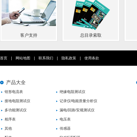
客户支持
总目录索取
首页
|
网站地图
|
联系我们
|
隐私政策
|
使用条款
产品大全
钳形电流表
绝缘电阻测试仪
接地电阻测试仪
记录仪/电能质量分析仪
多功能测试仪
漏电/回路/安规测试仪
相序表
电压表
其他
传感器